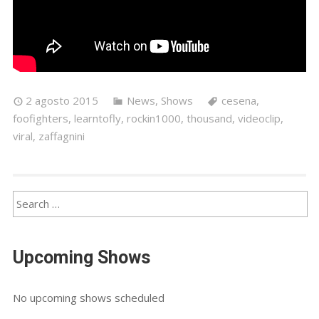
2 agosto 2015
News
,
Shows
cesena
,
foofighters
,
learntofly
,
rockin1000
,
thousand
,
videoclip
,
viral
,
zaffagnini
Upcoming Shows
No upcoming shows scheduled