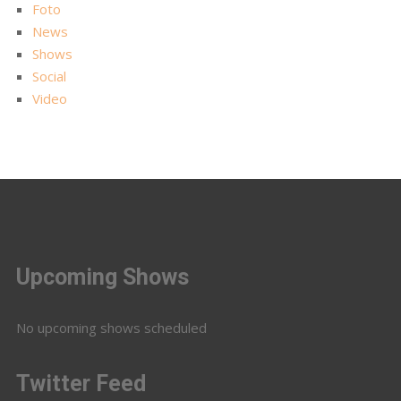
Foto
News
Shows
Social
Video
Upcoming Shows
No upcoming shows scheduled
Twitter Feed