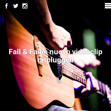
Fall & Fade: nuovo videoclip
unplugged