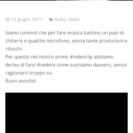
10 giugno 2015
Audio
,
Video
Siamo convinti che per fare musica bastino un paio di
chitarre e qualche microfono, senza tante produzioni e
ritocchi.
Per questo nel nostro primo ‪#‎videoclip‬ abbiamo
deciso di farvi ‪#‎vedere‬ come suoniamo davvero, senza
ragionarci troppo su.
Buon ascolto!