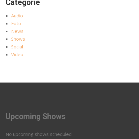
Categorie
Audio
Foto
News
Shows
Social
Video
Upcoming Shows
No upcoming shows scheduled