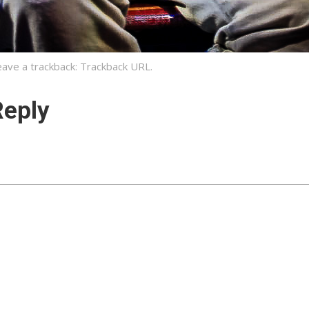
eave a trackback:
Trackback URL
.
Reply