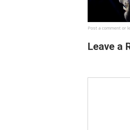
Post a comment
or l
Leave a 