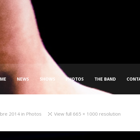
ME
NEWS
SHOWS
PHOTOS
THE BAND
CONT
mbre 2014
in
Photos
View full 665 × 1000 resolution