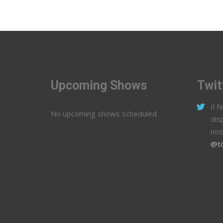
Upcoming Shows
Twit
Il 
No upcoming shows scheduled
dis
nos
@to