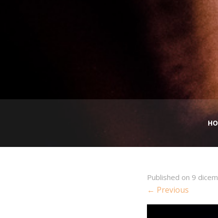
HO
Published on
9 dice
← Previous