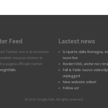
ter Feed
Lastest news
feed Twitter non è al momento
Si riparte dalla Romagna, ec
ponibile ma puoi visitare la
nuovi live
tra pagina ufficiale twitter
Rockin1000, anche noi c’er
nightfalls
.
Fall & Fade: nuovo videocli
unplugged
New website online!
Follow us!
© 2016, Tonight Falls. All rights reserved.