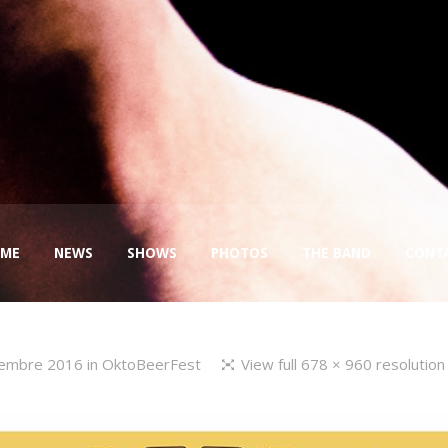
ME
NEWS
SHOWS
PHOTOS
THE BAND
CONT
tembre 2016
in
OktoBeerFest
View full 678 × 960 resolution