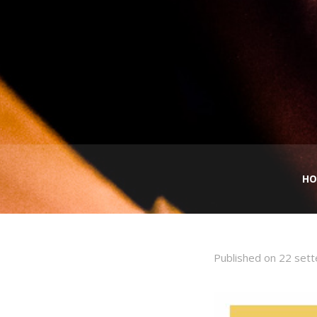
HO
Published on
22 set