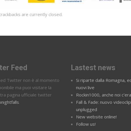
ackbacks are currently closed.
ter Feed
Lastest news
feed Twitter non è al momento
Si riparte dalla Romagna, ec
ponibile ma puoi visitare la
nuovi live
tra pagina ufficiale twitter
Rockin1000, anche noi c’er
nightfalls
.
Fall & Fade: nuovo videocli
unplugged
New website online!
Follow us!