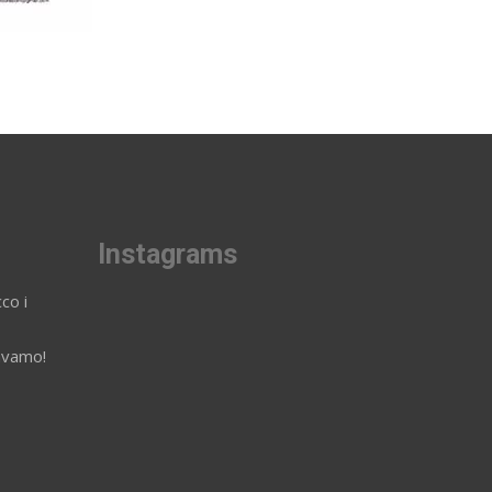
Instagrams
co i
avamo!
p