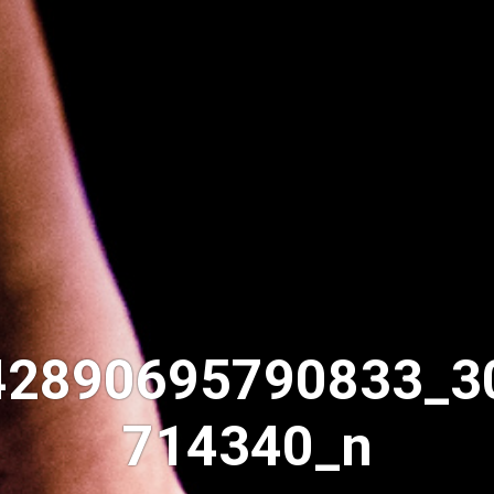
42890695790833_3
714340_n