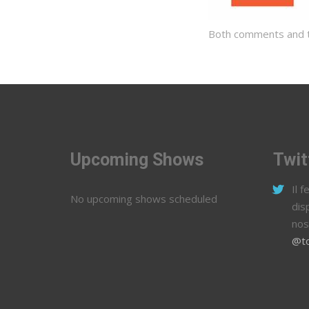
Both comments and tr
Upcoming Shows
Twit
Il 
No upcoming shows scheduled
dis
nos
@to